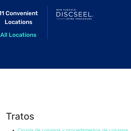
11 Convenient
Locations
All Locations
Tratos
Cirugía de columna y procedimientos de columna