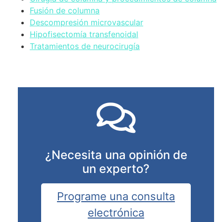
Fusión de columna
Descompresión microvascular
Hipofisectomía transfenoidal
Tratamientos de neurocirugía
¿Necesita una opinión de
un experto?
Programe una consulta
electrónica