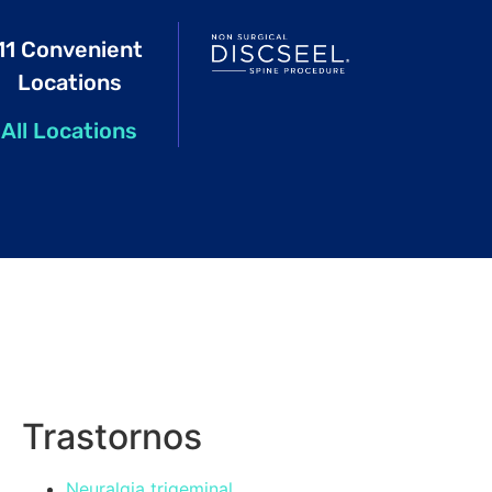
11 Convenient
Locations
All Locations
Trastornos
Neuralgia trigeminal