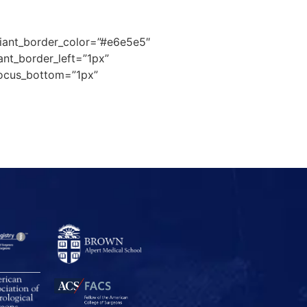
adiant_border_color=”#e6e5e5″
ant_border_left=”1px”
_focus_bottom=”1px”