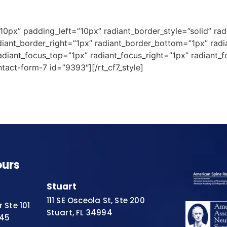
”10px” padding_left=”10px” radiant_border_style=”solid” r
diant_border_right=”1px” radiant_border_bottom=”1px” radi
radiant_focus_top=”1px” radiant_focus_right=”1px” radiant
ntact-form-7 id=”9393″][/rt_cf7_style]
ours
Stuart
111 SE Osceola St, Ste 200
 Ste 101
Stuart, FL 34994
445