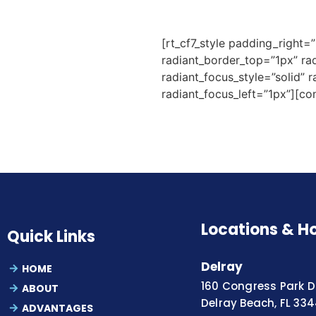
[rt_cf7_style padding_right=
radiant_border_top=”1px” ra
radiant_focus_style=”solid” 
radiant_focus_left=”1px”][co
Locations & H
Quick Links
Delray
HOME
160 Congress Park Dr
ABOUT
Delray Beach, FL 33
ADVANTAGES