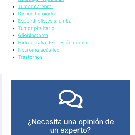
Tumor cerebral
Discos herniados
Espondilolistesis lumbar
Tumor pituitario
Glioblastoma
Hidrocefalia de presión normal
Neuroma acústico
Trastornos
¿Necesita una opinión de
un experto?