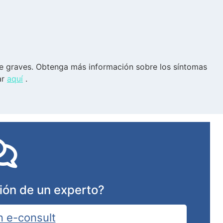
e graves. Obtenga más información sobre los síntomas
ar
aquí
.
ión de un experto?
n e-consult