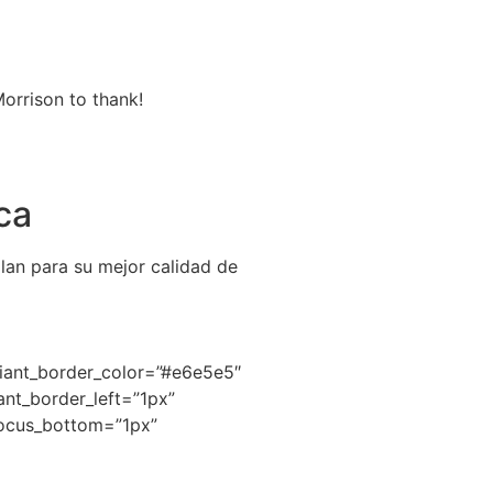
Morrison to thank!
ca
lan para su mejor calidad de
adiant_border_color=”#e6e5e5″
ant_border_left=”1px”
_focus_bottom=”1px”