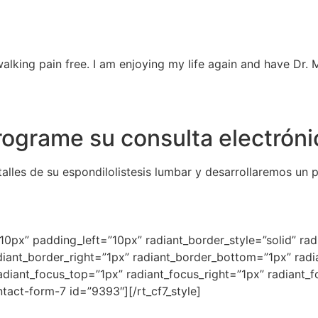
alking pain free. I am enjoying my life again and have Dr. 
rograme su consulta electróni
lles de su espondilolistesis lumbar y desarrollaremos un p
”10px” padding_left=”10px” radiant_border_style=”solid” r
diant_border_right=”1px” radiant_border_bottom=”1px” radi
radiant_focus_top=”1px” radiant_focus_right=”1px” radiant
ntact-form-7 id=”9393″][/rt_cf7_style]