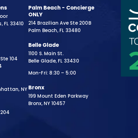
ens
Palm Beach - Concierge
ONLY
loor
214 Brazilian Ave Ste 200B
, FL 33410
Palm Beach, FL 33480
Belle Glade
1100 S. Main St.
Ste 104
Belle Glade, FL 33430
4
Mon-Fri: 8:30 – 5:00
Bronx
nhattan, NY
199 Mount Eden Parkway
Bronx, NY 10457
 204