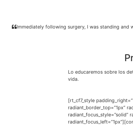
Immediately following surgery, I was standing and w
P
Lo educaremos sobre los deta
vida.
[rt_cf7_style padding_right=
radiant_border_top=”1px” ra
radiant_focus_style=”solid” 
radiant_focus_left=”1px”][co