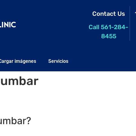
Contact Us
Call 561-284-
8455
Cargar imágenes
Servicios
 lumbar
lumbar?