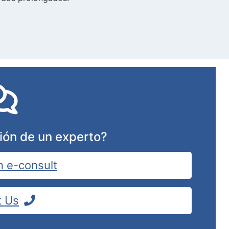
ión de un experto?
n e-consult
t Us